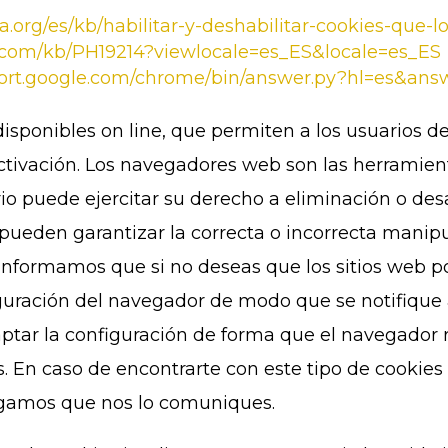
la.org/es/kb/habilitar-y-deshabilitar-cookies-que-l
le.com/kb/PH19214?viewlocale=es_ES&locale=es_ES
port.google.com/chrome/bin/answer.py?hl=es&an
isponibles on line, que permiten a los usuarios de
activación. Los navegadores web son las herramie
rio puede ejercitar su derecho a eliminación o des
pueden garantizar la correcta o incorrecta manipu
informamos que si no deseas que los sitios web p
guración del navegador de modo que se notifique
ptar la configuración de forma que el navegador r
. En caso de encontrarte con este tipo de cookies 
rogamos que nos lo comuniques.