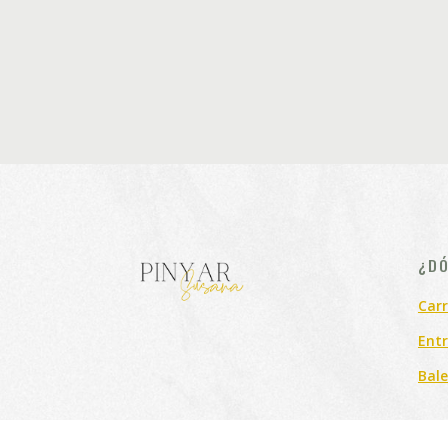
¿DÓ
Carr
Entr
Bale