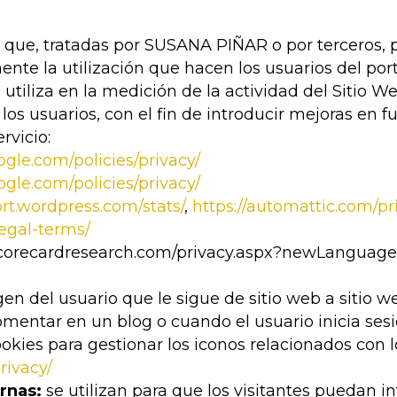
 que, tratadas por SUSANA PIÑAR o por terceros, 
mente la utilización que hacen los usuarios del po
utiliza en la medición de la actividad del Sitio We
s usuarios, con el fin de introducir mejoras en fu
rvicio:
gle.com/policies/privacy/
gle.com/policies/privacy/
ort.wordpress.com/stats/
,
https://automattic.com/pr
legal-terms/
scorecardresearch.com/privacy.aspx?newLanguage
gen del usuario que le sigue de sitio web a sitio
entar en un blog o cuando el usuario inicia sesi
kies para gestionar los iconos relacionados con lo
rivacy/
rnas:
se utilizan para que los visitantes puedan i