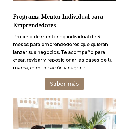
Programa Mentor Individual para
Emprendedores
Proceso
de
mentoring
individual
de
3
meses
para
emprendedores
que
quieran
lanzar
sus
negocios.
Te
acompañ
o
para
crear,
revisar
y
reposicionar
las
bases
de
tu
marca, comunicación y negocio.
Saber más