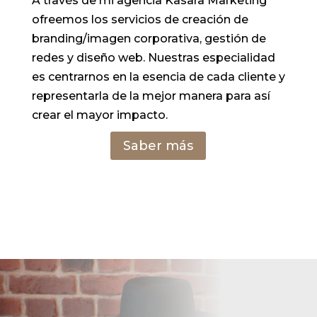
A través de mi agencia Kasara Marketing
ofreemos los
servicios
de
creació
n de
branding/imagen corporativa,
gestió
n
de
redes
y
diseñ
o
web.
Nuestras
especialidad
es
centrarnos
en
la esencia de cada cliente y
representarla
de
la
mejor
manera
para
así
crear
el
mayor
impacto.
Saber más