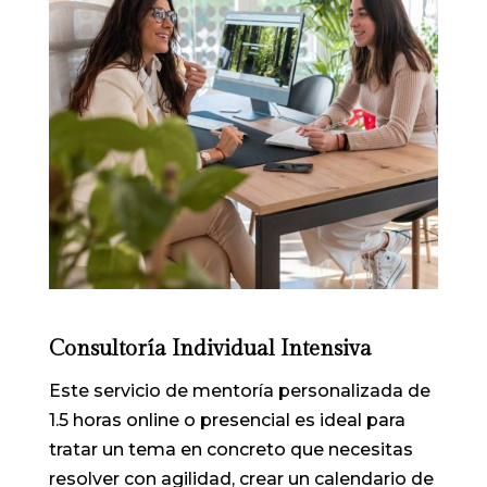
Consultoría Individual Intensiva
Este
servicio
de
mentorí
a
personalizada
de
1.
5
horas
online
o
presencial
es
ideal
para
tratar
un
tema
en
concreto
que
necesitas
resolver
con
agilidad,
crear
un
calendario
de